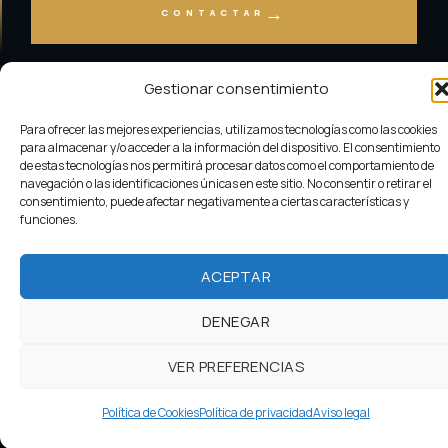
→
CONTACTAR
Gestionar consentimiento
Oliver Design
© 2026 | Diseñada por
Iparprint
,
diseño de
Para ofrecer las mejores experiencias, utilizamos tecnologías como las cookies
páginas web
para almacenar y/o acceder a la información del dispositivo. El consentimiento
Aviso Legal
|
Política de cookies
|
Política de privacidad
|
de estas tecnologías nos permitirá procesar datos como el comportamiento de
Declaración de accesibilidad
|
Sitemap
navegación o las identificaciones únicas en este sitio. No consentir o retirar el
consentimiento, puede afectar negativamente a ciertas características y
funciones.
ACEPTAR
DENEGAR
VER PREFERENCIAS
Política de Cookies
Política de privacidad
Aviso legal