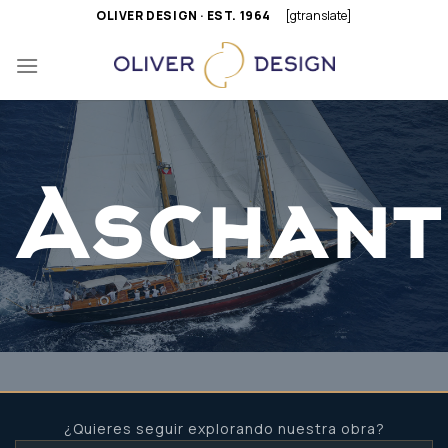
Saltar
OLIVER DESIGN · EST. 1964
[gtranslate]
al
contenido
Aschant
¿Quieres seguir explorando nuestra obra?