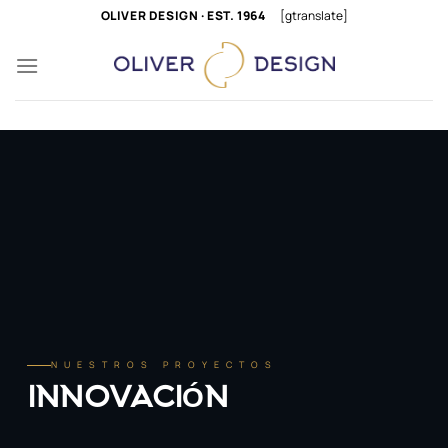
Saltar
OLIVER DESIGN · EST. 1964
[gtranslate]
al
contenido
NUESTROS PROYECTOS
INNOVACIÓN