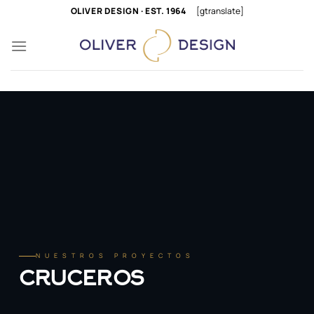
Saltar
OLIVER DESIGN · EST. 1964
[gtranslate]
al
contenido
NUESTROS PROYECTOS
CRUCEROS