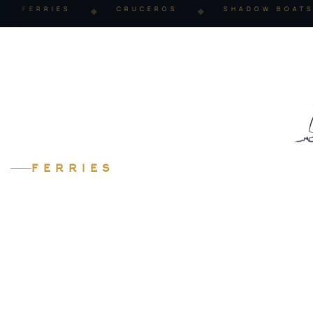
FERRIES
CRUCEROS
SHADOW BOATS
◆
◆
FERRIES