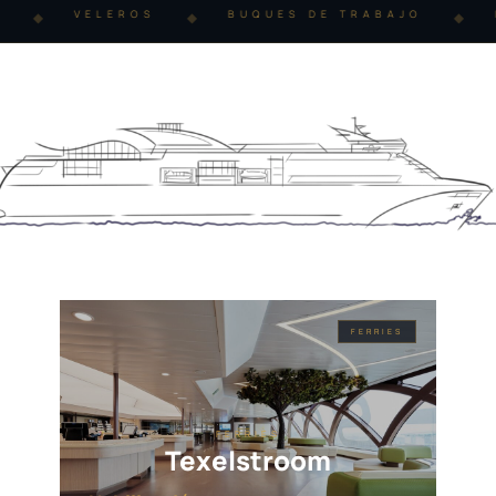
VELEROS
BUQUES DE TRABAJO
◆
◆
◆
FERRIES
FERRIES
Texelstroom