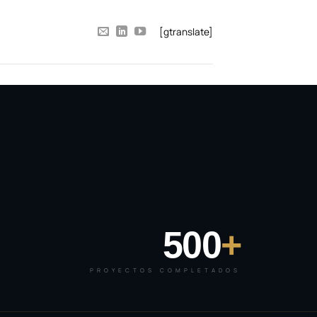
[gtranslate]
500
+
PROYECTOS COMPLETADOS