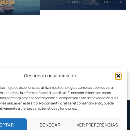
ónicos
TRABAJO
ASTILLERO
Gestionar consentimiento
 las mejores experiencias, utilizamos tecnologías como las cookies para
o acceder a la información del dispositivo. El consentimiento de estas
 nos permitirá procesar datos como el comportamiento de navegación o las
ones únicas en este sitio. No consentir o retirar el consentimiento, puede
tivamente a ciertas características y funciones.
←
VOLVER A PROYECTOS NAVALES
EPTAR
DENEGAR
VER PREFERENCIAS