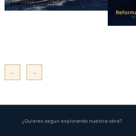
ASTILLEROS
TRABAJO
Reforma
TR
←
→
¿Quieres seguir explorando nuestra obra?