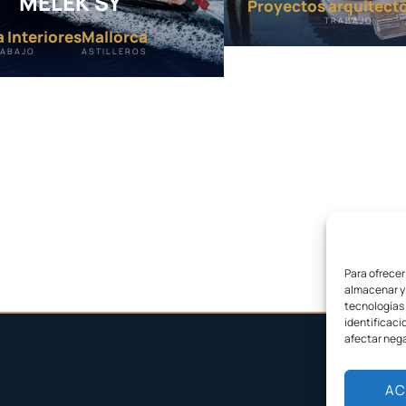
MELEK SY
Proyectos arquitect
TRABAJO
 Interiores
Mallorca
ABAJO
ASTILLEROS
Para ofrecer
almacenar y/
tecnologías
identificaci
afectar nega
AC